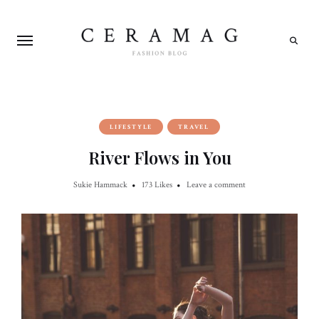
Search
LIFESTYLE
TRAVEL
River Flows in You
Sukie Hammack
173
Likes
Leave a comment