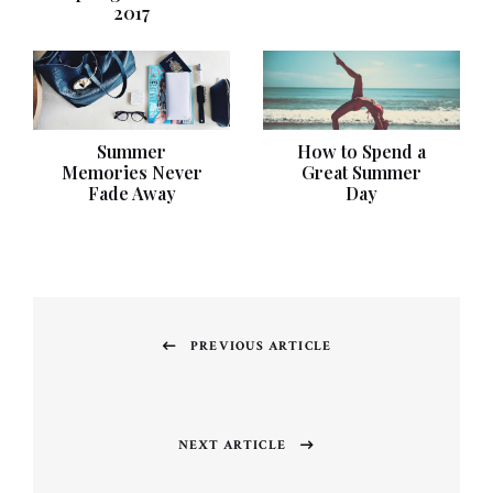
2017
Summer
How to Spend a
Memories Never
Great Summer
Fade Away
Day
Post
navigation
PREVIOUS ARTICLE
Previous
post:
NEXT ARTICLE
Next
post: