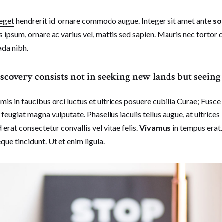
 eget
hendrerit id, ornare commodo augue. Integer sit amet ante
so
is ipsum, ornare ac varius vel, mattis sed sapien. Mauris nec tortor 
uada nibh.
iscovery consists not in seeking new lands but seein
is in faucibus orci luctus et ultrices posuere cubilia Curae; Fusce
feugiat magna vulputate. Phasellus iaculis tellus augue, at ultrices 
 erat consectetur convallis vel vitae felis.
Vivamus
in tempus erat.
que tincidunt. Ut et enim ligula.