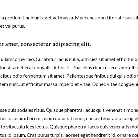
 pretium tincidunt eget vel massa. Maecenas porttitor at risus sit a
t vel purus.
t amet, consectetur adipiscing elit.
c ullamcorper leo. Curabitur lacus nulla, ultricies sit amet efficitur 
lor sit
amet erat convallis lobortis. Phasellus rhoncus eros nec ultr
ucibus odio fermentum sit amet. Pellentesque finibus dui quis odio 
 sem nunc, ut efficitur massa imperdiet vitae. Donec vitae congue 
sse quis sodales risus. Quisque pharetra, lacus quis venenatis mole
etus id ipsum. Lorem ipsum dolor sit amet, consectetur adipiscing el
sto vitae, ultrices lectus. Quisque pharetra, lacus quis venenatis mo
etus id ipsum. Cras purus turpis, laoreet eget hendrerit id, ornare