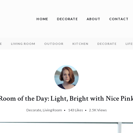
HOME
DECORATE
ABOUT
CONTACT
E
LIVING ROOM
OUTDOOR
KITCHEN
DECORATE
LIF
Author
Room of the Day: Light, Bright with Nice Pin
Nina
Young
Decorate
,
Living Room
143
Likes
2.5K
Views