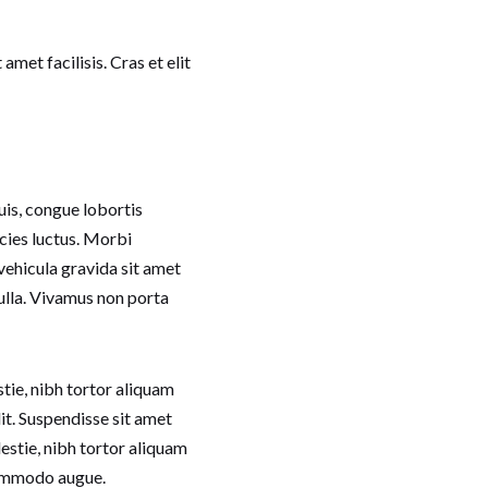
met facilisis. Cras et elit
quis, congue lobortis
icies luctus. Morbi
vehicula gravida sit amet
nulla. Vivamus non porta
stie, nibh tortor aliquam
it. Suspendisse sit amet
lestie, nibh tortor aliquam
 commodo augue.