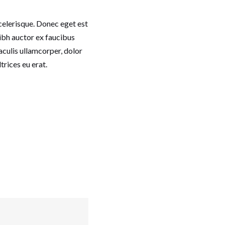
scelerisque. Donec eget est
nibh auctor ex faucibus
aculis ullamcorper, dolor
trices eu erat.