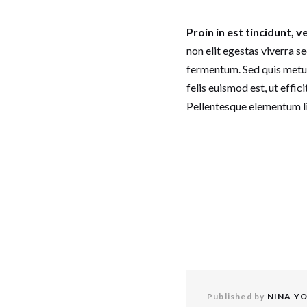
Proin in est tincidunt, ve
non elit egestas viverra s
fermentum. Sed quis metus 
felis euismod est, ut effic
Pellentesque elementum li
Published by
NINA Y