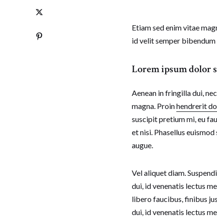
Etiam sed enim vitae magna
id velit semper bibendum e
Lorem ipsum dolor si
Aenean in fringilla dui, ne
magna. Proin
hendrerit do
suscipit pretium mi, eu fa
et nisi. Phasellus euismod
augue.
Vel aliquet diam. Suspendi
dui, id venenatis lectus m
libero faucibus, finibus ju
dui, id venenatis lectus m